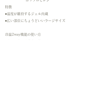
ポリプロピレン
特徴
●温度が維持するジェル内蔵
●広い部位にちょうどいいラージサイズ
冷温2way機能の使い方
●冷やし方：冷蔵庫に約60分入れる
●温め方 ：40度以下のお湯に約30分つけ
る
●常温でも気持ちよくお使いいただけます
ショップを見る
SERIES PRODUCT