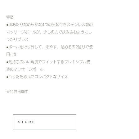
特徴
●肌あたりなめらかな4つの突起付きステンレス製の
マッサージボールが、少しの力で挟み込むようにし
っかりプレス
●ボールを取り外して、冷やす、温めるの2通りで使
用可能
●気持ちのいい角度でフィットするフレキシブル構
造のマッサージボール
​●折りたたみ式でコンパクトなサイズ
​※特許出願中
STORE