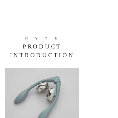
商 品 情 報
PRODUCT
INTRODUCTION