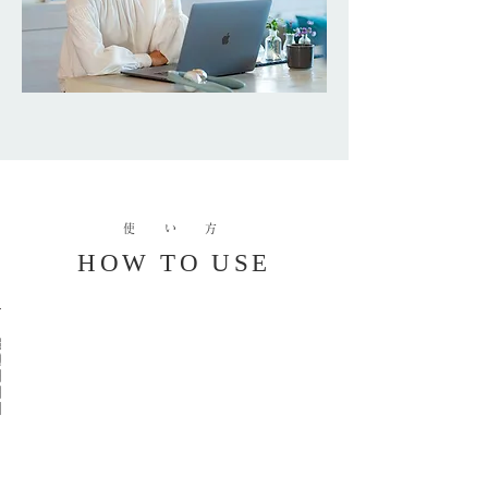
使 い 方
HOW TO USE
使
首
首
首
首
頭
頭
も
ふ
用
の
の
の
の
の
の
も
く
部
真
真
付
付
根
根
ら
位
ん
ん
根
根
本
本
は
中
中
ぎ